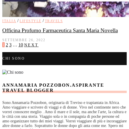
/
/
ITALIA
LIFESTYLE
TRAVELS
Officina Profumo Farmaceutica Santa Maria Novella
SETTEMBRE 26, 2022
1
2
3
…
10
NEXT
CHI SONO
ANNAMARIA POZZOBON.ASPIRANTE
TRAVEL BLOGGER
Sono Annamaria Pozzobon, originaria di Treviso e trapiantata in Africa.
Amo viaggiare e scrivere di viaggi e di donne. Vivo nel continente nero che
vorrei conoscere meglio . Amo il mare e il sole, ma anche l'arte, la cultura e
le città con una storia. Viaggio sola o in compagnia di poche persone ed
amo organizzare tutto dei miei viaggi. Vorrei viaggiare di più e incoraggiare
altre donne a farlo. Soprattutto le donne dopo gli anta come me. Spero mi