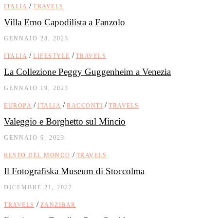
/
ITALIA
TRAVELS
Villa Emo Capodilista a Fanzolo
GENNAIO 28, 2023
/
/
ITALIA
LIFESTYLE
TRAVELS
La Collezione Peggy Guggenheim a Venezia
GENNAIO 19, 2023
/
/
/
EUROPA
ITALIA
RACCONTI
TRAVELS
Valeggio e Borghetto sul Mincio
GENNAIO 6, 2023
/
RESTO DEL MONDO
TRAVELS
Il Fotografiska Museum di Stoccolma
DICEMBRE 21, 2022
/
TRAVELS
ZANZIBAR