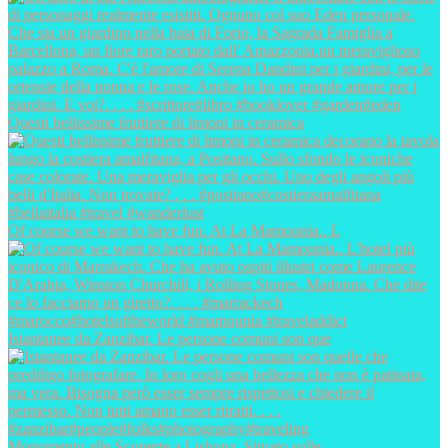
Questi bellissime fruttiere di limoni in ceramica
Of course we want to have fun. At La Mamounia.. L
Istantanee da Zanzibar. Le persone comuni son que
Monumento alle Scoperte a Lisbona. Situato sulle