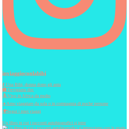
inviaggioconlabibi
💃 Una Bibi, donna dopo gli anta
🏣Trevigiana doc
🏝️Vivo in Africa da molto
✈️Amo viaggiare,da sola o in compagnia di poche persone
🌍Segui i miei viaggi
Un libro in cui i racconti autobiografici si intre