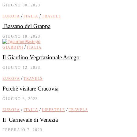
GIUGNO 30, 2023
/
/
EUROPA
ITALIA
TRAVELS
Bassano del Grappa
GIUGNO 19, 2023
/
GIARDINI
ITALIA
Il Giardino Vegetazionale Astego
GIUGNO 12, 2023
/
EUROPA
TRAVELS
Perchè visitare Cracovia
GIUGNO 3, 2023
/
/
/
EUROPA
ITALIA
LIFESTYLE
TRAVELS
Il Carnevale di Venezia
FEBBRAIO 7, 2023