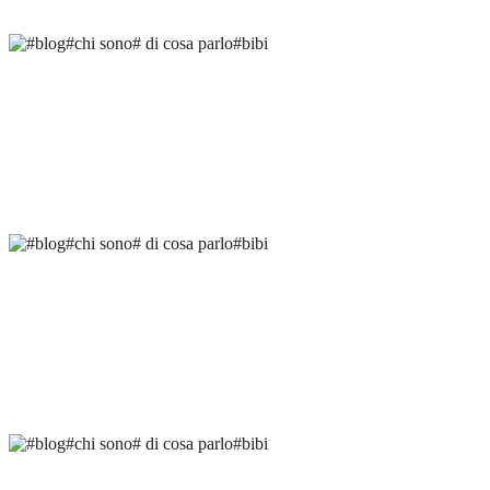
SETTEMBRE 24, 2023
by
ANNAMARIA
POZZOBON
ITALIA
/
LIFESTYLE
Concerto Jazz all’alba
LUGLIO 17, 2023
by
ANNAMARIA
POZZOBON
ITALIA
/
TRAVELS
La Tomba Brion
LUGLIO 10, 2023
by
ANNAMARIA
POZZOBON
ITALIA
/
TRAVELS