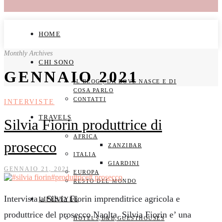
HOME
Monthly Archives
CHI SONO
GENNAIO 2021
IL BLOG , DA DOVE NASCE E DI
COSA PARLO
CONTATTI
INTERVISTE
TRAVELS
Silvia Fiorin produttrice di
AFRICA
prosecco
ZANZIBAR
ITALIA
GIARDINI
GENNAIO 21, 2021
EUROPA
RESTO DEL MONDO
Intervista a Silvia Fiorin imprenditrice agricola e
LIFESTYLE
produttrice del prosecco Naolta. Silvia Fiorin e’ una
HOTELS,B&B,GUESTHOUSES