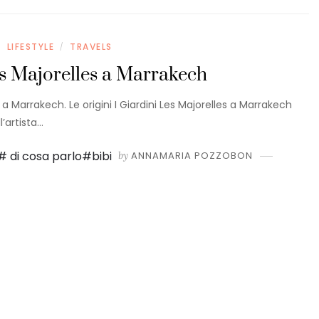
LIFESTYLE
TRAVELS
/
/
es Majorelles a Marrakech
ls a Marrakech. Le origini I Giardini Les Majorelles a Marrakech
’artista…
by
ANNAMARIA POZZOBON