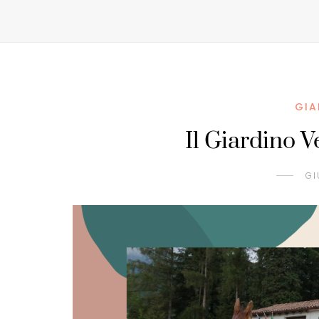
GIA
Il Giardino 
GI