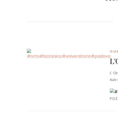
GIA
L’
L’ O
suo 
POZ