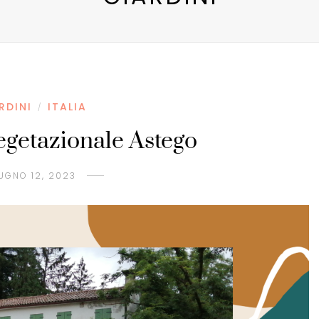
RDINI
ITALIA
/
Vegetazionale Astego
UGNO 12, 2023