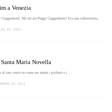
im a Venezia
ggy Guggenheim. Ma chi era Peggy Guggenheim? Era una collezionista…
IO 19, 2023
 Santa Maria Novella
a al caso vostro se come me amate i profumi e i…
MBRE 26, 2022