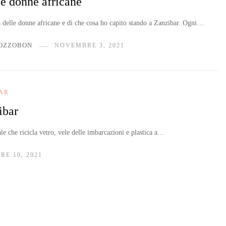
le donne africane
a delle donne africane e di che cosa ho capito stando a Zanzibar. Ogni…
OZZOBON
NOVEMBRE 3, 2021
AR
ibar
le che ricicla vetro, vele delle imbarcazioni e plastica a…
RE 10, 2021