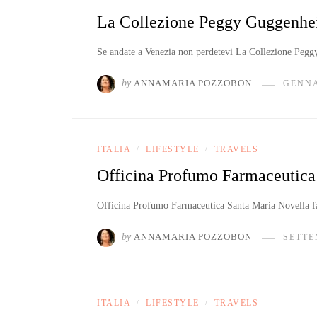
La Collezione Peggy Guggenhe
Se andate a Venezia non perdetevi La Collezione Pe
by
ANNAMARIA POZZOBON
GENNA
ITALIA
LIFESTYLE
TRAVELS
/
/
Officina Profumo Farmaceutica
Officina Profumo Farmaceutica Santa Maria Novella f
by
ANNAMARIA POZZOBON
SETTE
ITALIA
LIFESTYLE
TRAVELS
/
/