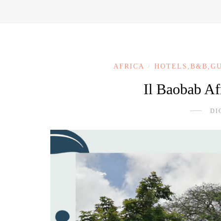
AFRICA
HOTELS,B&B,G
/
Il Baobab Af
DI