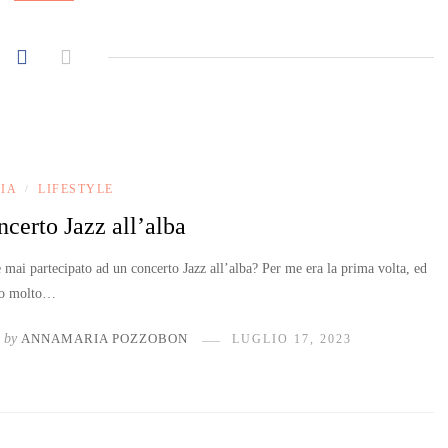
LIA
LIFESTYLE
/
certo Jazz all’alba
 mai partecipato ad un concerto Jazz all’alba? Per me era la prima volta, ed
ato molto…
by
ANNAMARIA POZZOBON
LUGLIO 17, 2023