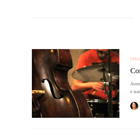
ITA
Con
Avete
è st