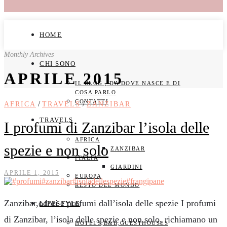
HOME
Monthly Archives
CHI SONO
APRILE 2015
IL BLOG , DA DOVE NASCE E DI
COSA PARLO
CONTATTI
/
/
AFRICA
TRAVELS
ZANZIBAR
TRAVELS
I profumi di Zanzibar l’isola delle
AFRICA
spezie e non solo
ZANZIBAR
ITALIA
GIARDINI
APRILE 1, 2015
EUROPA
RESTO DEL MONDO
Zanzibar,odori e profumi dall’isola delle spezie I profumi
LIFESTYLE
di Zanzibar, l’isola delle spezie e non solo, richiamano un
HOTELS,B&B,GUESTHOUSES