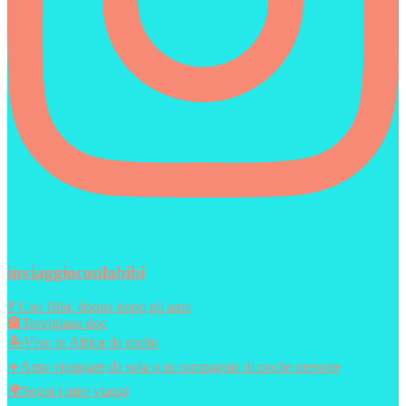
inviaggioconlabibi
💃 Una Bibi, donna dopo gli anta
🏣Trevigiana doc
🏝️Vivo in Africa da molto
✈️Amo viaggiare,da sola o in compagnia di poche persone
🌍Segui i miei viaggi