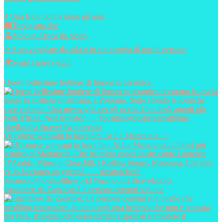
💃 Una Bibi, donna dopo gli anta
🏣Trevigiana doc
🏝️Vivo in Africa da molto
✈️Amo viaggiare,da sola o in compagnia di poche persone
🌍Segui i miei viaggi
Questi bellissime fruttiere di limoni in ceramica
Of course we want to have fun. At La Mamounia.. L
Istantanee da Zanzibar. Le persone comuni son que