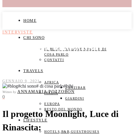
HOME
INTERVISTE
CHI SONO
Il progetto Moonlight, Luce
IL BLOG , DA DOVE NASCE E DI
COSA PARLO
CONTATTI
di Rinascita
TRAVELS
GENNAIO 9, 2021
AFRICA
ZANZIBAR
ANNAMARIA POZZOBON
Written by
ITALIA
0
GIARDINI
EUROPA
RESTO DEL MONDO
Il progetto Moonlight, Luce di
LIFESTYLE
Rinascita:
HOTELS,B&B,GUESTHOUSES