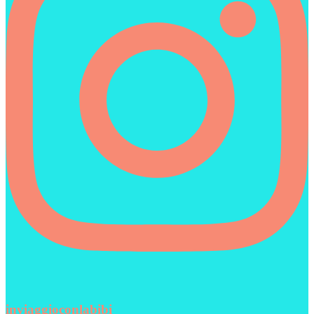
inviaggioconlabibi