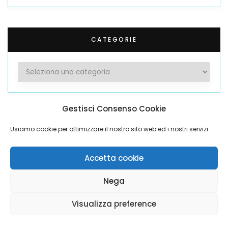
CATEGORIE
Categorie
Gestisci Consenso Cookie
LATEST POSTS
Usiamo cookie per ottimizzare il nostro sito web ed i nostri servizi.
Il Baobab Africa Lodge a Mtende
Accetta cookie
DICEMBRE 2, 2023
Nega
Pungume Island Zanzibar
Visualizza preference
NOVEMBRE 4, 2023