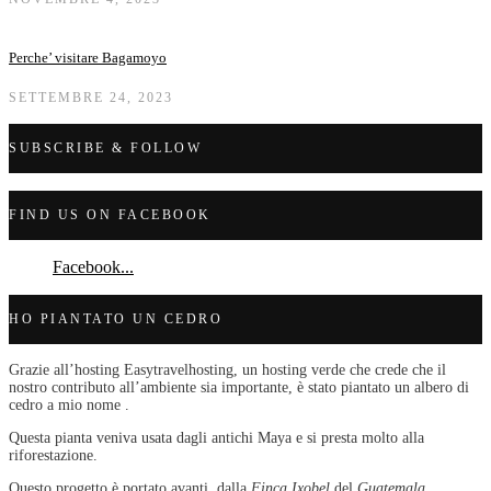
Perche’ visitare Bagamoyo
SETTEMBRE 24, 2023
SUBSCRIBE & FOLLOW
FIND US ON FACEBOOK
Facebook...
HO PIANTATO UN CEDRO
Grazie all’hosting Easytravelhosting, un hosting verde che crede che il
nostro contributo all’ambiente sia importante, è stato piantato un albero di
cedro a mio nome .
Questa pianta veniva usata dagli antichi Maya e si presta molto alla
riforestazione.
Questo progetto è portato avanti dalla
Finca Ixobel
del
Guatemala.