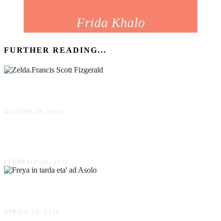
Frida Khalo
FURTHER READING...
Zelda Sayre moglie di Francis Scott Fitzgerald
AGOSTO 30, 2020
Lady D. la principessa triste
FEBBRAIO 28, 2021
L’intrepida viaggiatrice Freya Stark
APRILE 16, 2020