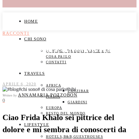
HOME
RACCONTI
CHI SONO
Frida Khalo pittrice del
IL BLOG , DA DOVE NASCE E DI
COSA PARLO
CONTATTI
dolore
TRAVELS
APRILE 6, 2020
AFRICA
ZANZIBAR
ANNAMARIA POZZOBON
Written by
ITALIA
0
GIARDINI
EUROPA
RESTO DEL MONDO
Ciao Frida Khalo sei pittrice del
LIFESTYLE
dolore e mi sembra di conoscerti da
HOTELS,B&B,GUESTHOUSES