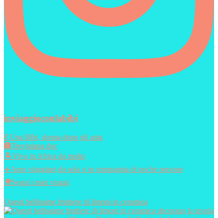
inviaggioconlabibi
💃 Una Bibi, donna dopo gli anta
🏣Trevigiana doc
🏝️Vivo in Africa da molto
✈️Amo viaggiare,da sola o in compagnia di poche persone
🌍Segui i miei viaggi
Questi bellissime fruttiere di limoni in ceramica