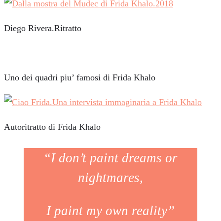
Diego Rivera.Ritratto
Uno dei quadri piu’ famosi di Frida Khalo
Autoritratto di Frida Khalo
“I don’t paint dreams or
nightmares,
I paint my own reality”