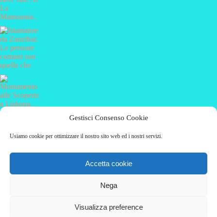
Gestisci Consenso Cookie
Carica altro…
Segui su Instagram
Usiamo cookie per ottimizzare il nostro sito web ed i nostri servizi.
Accetta cookie
(C) 2019 - Solo Pine. All Rights Reserved.
Privacy policy & Disclaimer
Nega
HOME
CHI SONO
TRAVELS
LIFESTYLE
RACCONTI
INTERVISTE
Visualizza preference