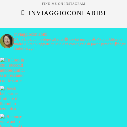
FIND ME ON INSTAGRAM
INVIAGGIOCONLABIBI
inviaggioconlabibi
💃 Una Bibi, donna dopo gli anta
🏣Trevigiana doc
🏝️Vivo in Africa da
molto
✈️Amo viaggiare,da sola o in compagnia di poche persone
🌍Segui
i miei viaggi