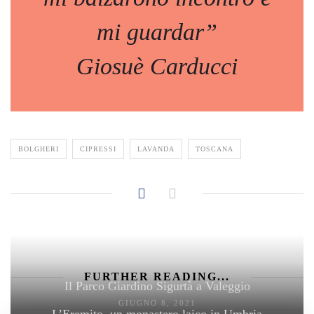
mi guardar”
Giosuè Carducci
BOLGHERI
CIPRESSI
LAVANDA
TOSCANA
FURTHER READING...
Il Parco Giardino Sigurtà a Valeggio
GIUGNO 8, 2021
L’Eremito, un monastero laico in Umbria