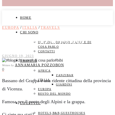
HOME
/
/
EUROPA
ITALIA
TRAVELS
CHI SONO
Bassano del Grappa
IL BLOG , DA DOVE NASCE E DI
COSA PARLO
CONTATTI
GIUGNO 19, 2023
TRAVELS
ANNAMARIA POZZOBON
Written by
0
AFRICA
ZANZIBAR
Bassano del Grappa è una ridente cittadina della provincia
ITALIA
GIARDINI
di Vicenza.
EUROPA
RESTO DEL MONDO
Famosa per il ponte degli Alpini e la grappa.
LIFESTYLE
HOTELS,B&B,GUESTHOUSES
Ci siete ma stati?