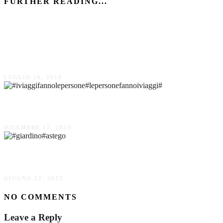
FURTHER READING...
Milano Navigli.Milano da bere.Sacrestia Farmacia
Alcolica.
LUGLIO 16, 2019
La Venaria Reale di Torino.Reggia di caccia dei Savoia.
DICEMBRE 17, 2019
Il Giardino Vegetazionale Astego
GIUGNO 12, 2023
NO COMMENTS
Leave a Reply