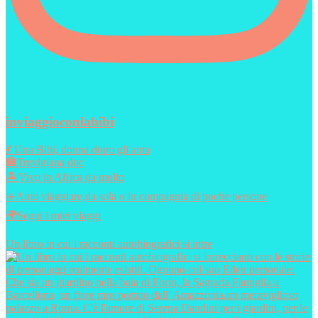
inviaggioconlabibi
💃 Una Bibi, donna dopo gli anta
🏣Trevigiana doc
🏝️Vivo in Africa da molto
✈️Amo viaggiare,da sola o in compagnia di poche persone
🌍Segui i miei viaggi
Un libro in cui i racconti autobiografici si intre