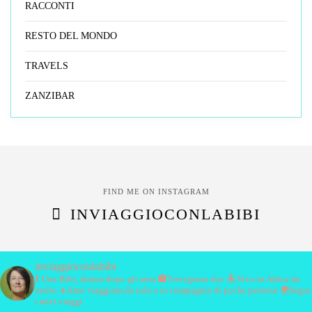
RACCONTI
RESTO DEL MONDO
TRAVELS
ZANZIBAR
FIND ME ON INSTAGRAM
INVIAGGIOCONLABIBI
inviaggioconlabibi
💃 Una Bibi, donna dopo gli anta
🏣Trevigiana doc
🏝️Vivo in Africa da
molto
✈️Amo viaggiare,da sola o in compagnia di poche persone
🌍Segui
i miei viaggi