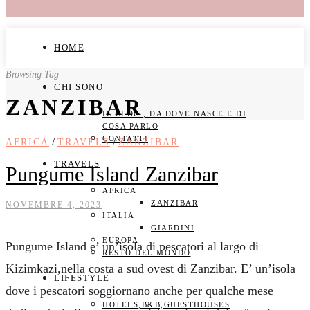
HOME
Browsing Tag
CHI SONO
ZANZIBAR
IL BLOG , DA DOVE NASCE E DI
COSA PARLO
CONTATTI
/
/
AFRICA
TRAVELS
ZANZIBAR
TRAVELS
Pungume Island Zanzibar
AFRICA
ZANZIBAR
NOVEMBRE 4, 2023
ITALIA
GIARDINI
EUROPA
Pungume Island e’ un’isola di pescatori al largo di
RESTO DEL MONDO
Kizimkazi,nella costa a sud ovest di Zanzibar. E’ un’isola
LIFESTYLE
dove i pescatori soggiornano anche per qualche mese
HOTELS,B&B,GUESTHOUSES