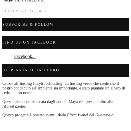
Perche’ visitare Bagamoyo
SETTEMBRE 24, 2023
SUBSCRIBE & FOLLOW
FIND US ON FACEBOOK
Facebook...
HO PIANTATO UN CEDRO
Grazie all’hosting Easytravelhosting, un hosting verde che crede che il
nostro contributo all’ambiente sia importante, è stato piantato un albero di
cedro a mio nome .
Questa pianta veniva usata dagli antichi Maya e si presta molto alla
riforestazione.
Questo progetto è portato avanti dalla
Finca Ixobel
del
Guatemala.