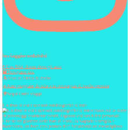
inviaggioconlabibi
💃 Una Bibi, donna dopo gli anta
🏣Trevigiana doc
🏝️Vivo in Africa da molto
✈️Amo viaggiare,da sola o in compagnia di poche persone
🌍Segui i miei viaggi
Un libro in cui i racconti autobiografici si intre