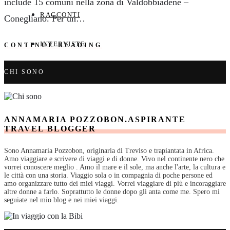
include 15 comuni nella zona di Valdobbiadene –
RACCONTI
Conegliano. Per un…
INTERVISTE
CONTINUE READING
CHI SONO
ANNAMARIA POZZOBON.ASPIRANTE
TRAVEL BLOGGER
Sono Annamaria Pozzobon, originaria di Treviso e trapiantata in Africa.
Amo viaggiare e scrivere di viaggi e di donne. Vivo nel continente nero che
vorrei conoscere meglio . Amo il mare e il sole, ma anche l'arte, la cultura e
le città con una storia. Viaggio sola o in compagnia di poche persone ed
amo organizzare tutto dei miei viaggi. Vorrei viaggiare di più e incoraggiare
altre donne a farlo. Soprattutto le donne dopo gli anta come me. Spero mi
seguiate nel mio blog e nei miei viaggi.