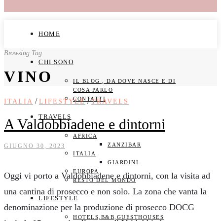
HOME
Browsing Tag
CHI SONO
VINO
IL BLOG , DA DOVE NASCE E DI
COSA PARLO
CONTATTI
/
/
ITALIA
LIFESTYLE
TRAVELS
TRAVELS
A Valdobbiadene e dintorni
AFRICA
ZANZIBAR
GIUGNO 30, 2023
ITALIA
GIARDINI
EUROPA
Oggi vi porto a Valdobbiadene e dintorni, con la visita ad
RESTO DEL MONDO
una cantina di prosecco e non solo. La zona che vanta la
LIFESTYLE
denominazione per la produzione di prosecco DOCG
HOTELS,B&B,GUESTHOUSES