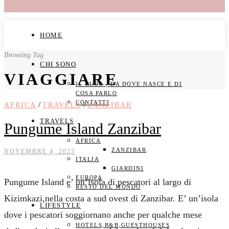
HOME
Browsing Tag
CHI SONO
VIAGGIARE
IL BLOG , DA DOVE NASCE E DI
COSA PARLO
CONTATTI
/
/
AFRICA
TRAVELS
ZANZIBAR
TRAVELS
Pungume Island Zanzibar
AFRICA
ZANZIBAR
NOVEMBRE 4, 2023
ITALIA
GIARDINI
EUROPA
Pungume Island e’ un’isola di pescatori al largo di
RESTO DEL MONDO
Kizimkazi,nella costa a sud ovest di Zanzibar. E’ un’isola
LIFESTYLE
dove i pescatori soggiornano anche per qualche mese
HOTELS,B&B,GUESTHOUSES