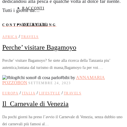
dedicandosi alla pesca e qualche volta al dolce far niente.
RACCONTI
Tutti i giorni da…
INTERVISTE
CONTINUE READING
/
AFRICA
TRAVELS
Perche’ visitare Bagamoyo
Perche’ visitare Bagamoyo? Se siete alla ricerca della Tanzania piu’
autentica,lontana dal turismo di massa,Bagamoyo fa per voi.…
by
ANNAMARIA
POZZOBON
SETTEMBRE 24, 2023
/
/
/
EUROPA
ITALIA
LIFESTYLE
TRAVELS
Il Carnevale di Venezia
Da pochi giorni ha preso l’avvio il Carnevale di Venezia, senza dubbio uno
dei carnevali più famosi al…