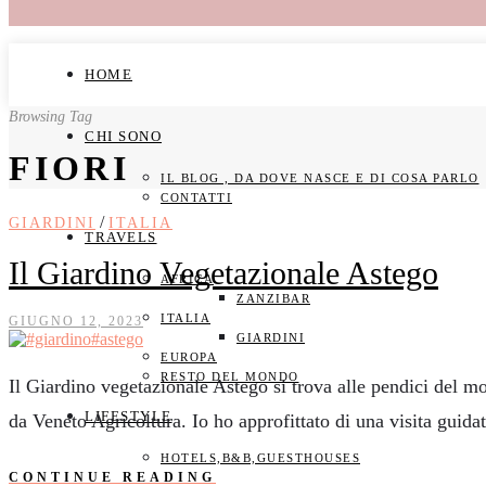
HOME
Browsing Tag
CHI SONO
FIORI
IL BLOG , DA DOVE NASCE E DI COSA PARLO
CONTATTI
/
GIARDINI
ITALIA
TRAVELS
Il Giardino Vegetazionale Astego
AFRICA
ZANZIBAR
ITALIA
GIUGNO 12, 2023
GIARDINI
EUROPA
RESTO DEL MONDO
Il Giardino vegetazionale Astego si trova alle pendici del mo
LIFESTYLE
da Veneto Agricoltura. Io ho approfittato di una visita guid
HOTELS,B&B,GUESTHOUSES
CONTINUE READING