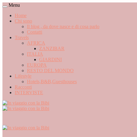
Menu
Home
Chi sono
Il blog , da dove nasce e di cosa parlo
Contatti
Travels
AFRICA
ZANZIBAR
ITALIA
GIARDINI
EUROPA
RESTO DEL MONDO
Lifestyle
Hotels,B&B,Guesthouses
Racconti
INTERVISTE