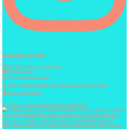
inviaggioconlabibi
💃 Una Bibi, donna dopo gli anta
🏣Trevigiana doc
🏝️Vivo in Africa da molto
✈️Amo viaggiare,da sola o in compagnia di poche persone
🌍Segui i miei viaggi
Un libro in cui i racconti autobiografici si intre