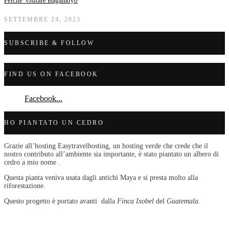
Perche’ visitare Bagamoyo
SETTEMBRE 24, 2023
SUBSCRIBE & FOLLOW
FIND US ON FACEBOOK
Facebook...
HO PIANTATO UN CEDRO
Grazie all’hosting Easytravelhosting, un hosting verde che crede che il
nostro contributo all’ambiente sia importante, è stato piantato un albero di
cedro a mio nome .
Questa pianta veniva usata dagli antichi Maya e si presta molto alla
riforestazione.
Questo progetto è portato avanti dalla
Finca Ixobel
del
Guatemala.