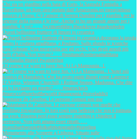
Questi bellissime fruttiere di limoni in ceramica
Of course we want to have fun. At La Mamounia.. L
Istantanee da Zanzibar. Le persone comuni son que
Monumento alle Scoperte a Lisbona. Situato sulle