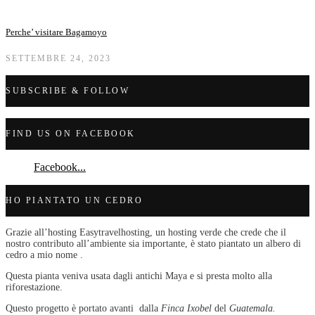
Perche’ visitare Bagamoyo
SETTEMBRE 24, 2023
SUBSCRIBE & FOLLOW
FIND US ON FACEBOOK
Facebook...
HO PIANTATO UN CEDRO
Grazie all’hosting Easytravelhosting, un hosting verde che crede che il
nostro contributo all’ambiente sia importante, è stato piantato un albero di
cedro a mio nome .
Questa pianta veniva usata dagli antichi Maya e si presta molto alla
riforestazione.
Questo progetto è portato avanti dalla
Finca Ixobel
del
Guatemala.