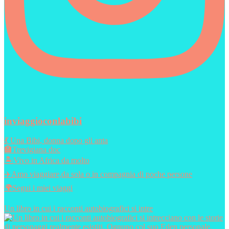
inviaggioconlabibi
💃 Una Bibi, donna dopo gli anta
🏣Trevigiana doc
🏝️Vivo in Africa da molto
✈️Amo viaggiare,da sola o in compagnia di poche persone
🌍Segui i miei viaggi
Un libro in cui i racconti autobiografici si intre