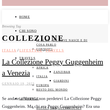
HOME
Browsing Tag
CHI SONO
COLLEZIONE
IL BLOG , DA DOVE NASCE E DI
COSA PARLO
CONTATTI
/
/
ITALIA
LIFESTYLE
TRAVELS
TRAVELS
La Collezione Peggy Guggenheim
AFRICA
a Venezia
ZANZIBAR
ITALIA
GIARDINI
GENNAIO 19, 2023
EUROPA
RESTO DEL MONDO
Se andate a Venezia non perdetevi La Collezione Peggy
LIFESTYLE
Guggenheim. Ma chi era Peggy Guggenheim? Era una
HOTELS,B&B,GUESTHOUSES