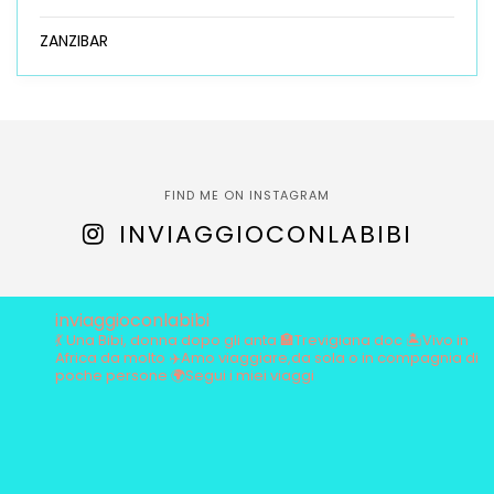
ZANZIBAR
FIND ME ON INSTAGRAM
INVIAGGIOCONLABIBI
inviaggioconlabibi
💃 Una Bibi, donna dopo gli anta
🏣Trevigiana doc
🏝️Vivo in
Africa da molto
✈️Amo viaggiare,da sola o in compagnia di
poche persone
🌍Segui i miei viaggi