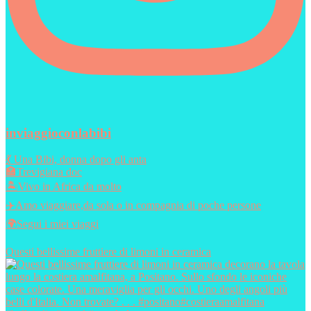
inviaggioconlabibi
💃 Una Bibi, donna dopo gli anta
🏣Trevigiana doc
🏝️Vivo in Africa da molto
✈️Amo viaggiare,da sola o in compagnia di poche persone
🌍Segui i miei viaggi
Questi bellissime fruttiere di limoni in ceramica