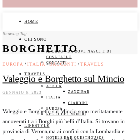
HOME
Browsing Tag
CHI SONO
BORGHETTO
IL BLOG , DA DOVE NASCE E DI
COSA PARLO
CONTATTI
/
/
/
EUROPA
ITALIA
RACCONTI
TRAVELS
TRAVELS
Valeggio e Borghetto sul Mincio
AFRICA
ZANZIBAR
GENNAIO 6, 2023
ITALIA
GIARDINI
EUROPA
Valeggio e Borghetto sul Mincio sono meritatamente
RESTO DEL MONDO
annoverati tra i Borghi più belli d’Italia. Si trovano in
LIFESTYLE
provincia di Verona,ma ai confini con la Lombardia e
HOTELS,B&B,GUESTHOUSES