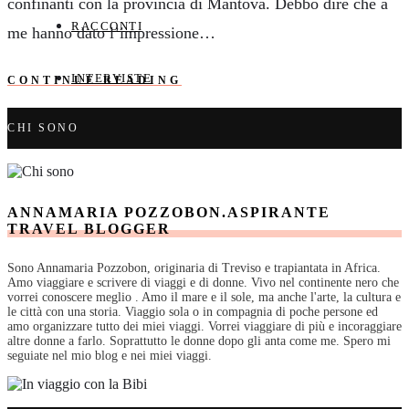
confinanti con la provincia di Mantova. Debbo dire che a
RACCONTI
me hanno dato l’impressione…
INTERVISTE
CONTINUE READING
CHI SONO
ANNAMARIA POZZOBON.ASPIRANTE
TRAVEL BLOGGER
Sono Annamaria Pozzobon, originaria di Treviso e trapiantata in Africa.
Amo viaggiare e scrivere di viaggi e di donne. Vivo nel continente nero che
vorrei conoscere meglio . Amo il mare e il sole, ma anche l'arte, la cultura e
le città con una storia. Viaggio sola o in compagnia di poche persone ed
amo organizzare tutto dei miei viaggi. Vorrei viaggiare di più e incoraggiare
altre donne a farlo. Soprattutto le donne dopo gli anta come me. Spero mi
seguiate nel mio blog e nei miei viaggi.