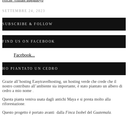
Perche’ visitare Bagamoyo
SETTEMBRE 24, 2023
SUBSCRIBE & FOLLOW
FIND US ON FACEBOOK
Facebook...
HO PIANTATO UN CEDRO
Grazie all’hosting Easytravelhosting, un hosting verde che crede che il
nostro contributo all’ambiente sia importante, è stato piantato un albero di
cedro a mio nome .
Questa pianta veniva usata dagli antichi Maya e si presta molto alla
riforestazione.
Questo progetto è portato avanti dalla
Finca Ixobel
del
Guatemala.