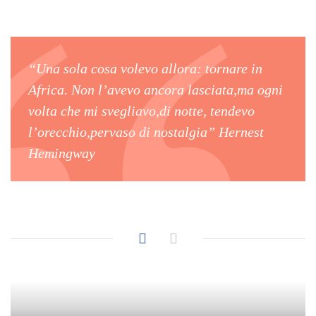
“Una sola cosa volevo allora: tornare in
Africa. Non l’avevo ancora lasciata,ma ogni
volta che mi svegliavo,di notte, tendevo
l’orecchio,pervaso di nostalgia” Hernest
Hemingway