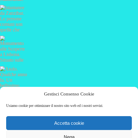
Gestisci Consenso Cookie
Carica altro…
Segui su Instagram
Usiamo cookie per ottimizzare il nostro sito web ed i nostri servizi.
Accetta cookie
(C) 2019 - Solo Pine. All Rights Reserved.
Privacy policy & Disclaimer
Nega