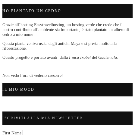
HO PIANTATO UN CEDRO
Grazie all’hosting Easytravelhosting, un hosting verde che crede che il
nostro contributo all’ambiente sia importante, è stato piantato un albero di
cedro a mio nome .
Questa pianta veniva usata dagli antichi Maya e si presta molto alla
riforestazione.
Questo progetto è portato avanti dalla
Finca Ixobel
del
Guatemala.
Non vedo l’ora di vederlo crescere!
IL MIO MOOD
ISCRIVITI ALLA MIA NEWSLETTER
First Name