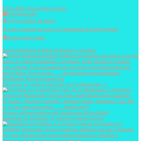
💃 Una Bibi, donna dopo gli anta
🏣Trevigiana doc
🏝️Vivo in Africa da molto
✈️Amo viaggiare,da sola o in compagnia di poche persone
🌍Segui i miei viaggi
Questi bellissime fruttiere di limoni in ceramica
Of course we want to have fun. At La Mamounia.. L
Istantanee da Zanzibar. Le persone comuni son que