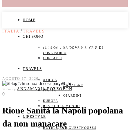
HOME
/
ITALIA
TRAVELS
CHI SONO
Rione Sanità la Napoli da
IL BLOG , DA DOVE NASCE E DI
COSA PARLO
CONTATTI
non mancare
TRAVELS
AGOSTO 17, 2020
AFRICA
ZANZIBAR
ANNAMARIA POZZOBON
Written by
ITALIA
0
GIARDINI
EUROPA
RESTO DEL MONDO
Rione Sanità la Napoli popolana
LIFESTYLE
da non manacare
HOTELS,B&B,GUESTHOUSES