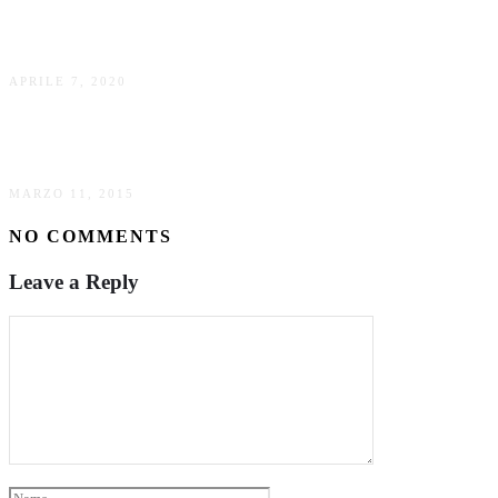
Relais Borgo Pignano hotel di charme
APRILE 7, 2020
La bellezza di viaggiare da sola.
MARZO 11, 2015
NO COMMENTS
Leave a Reply