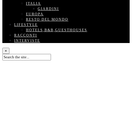
ITALIA
GIARDINI
EUROPA
RESTO DEL MONDO
LIFESTYLE
HOTELS,B&B,GUESTHOUSES
RACCONTI
INTERVISTE
×